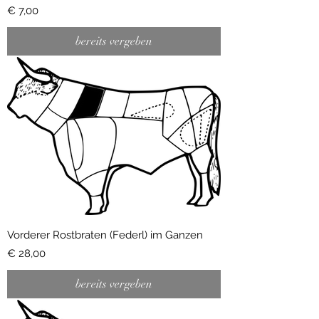
Preis
€ 7,00
bereits vergeben
Vorderer Rostbraten (Federl) im Ganzen
Preis
€ 28,00
bereits vergeben