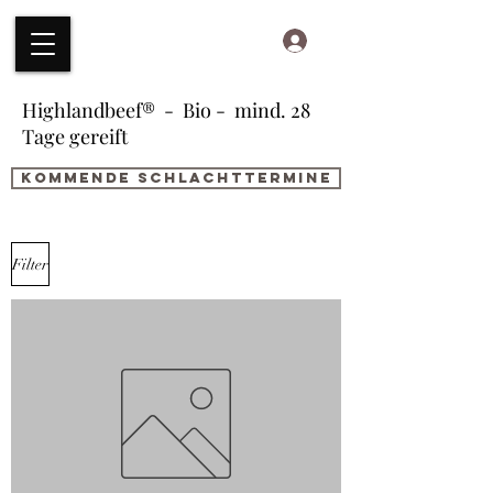
HIGHLAND.BEEF.AT
Anmelden
Highlandbeef® - Bio - mind. 28
Tage gereift
kommende Schlachttermine
Filter