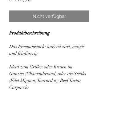
Nicht verfügbar
Produktbeschreibung
Das Premiumstück: äußerst zart, mager 
und feinfaserig
Ideal zum Grillen oder Braten im 
Ganzen (Châteaubriand) oder als Steaks 
(Filet Mignon, Tournedos); Beef Tartar, 
Carpaccio
Preis/kg: € 75,00