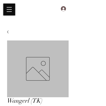
HIGHLAND.BEEF.AT
Anmelden
Wangerl (TK)